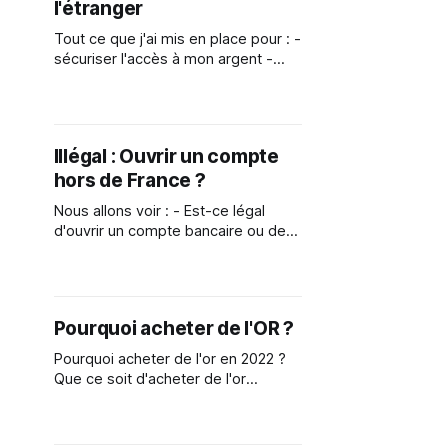
l'étranger
Tout ce que j'ai mis en place pour : -
sécuriser l'accès à mon argent -
m'assurer que mes banques ne me
bloquent pas - optimiser mes
paiements à l'étranger - réduire
mes frais de paiements - protéger
Illégal : Ouvrir un compte
mes papiers d'identités
hors de France ?
Nous allons voir : - Est-ce légal
d'ouvrir un compte bancaire ou de
trading hors de France - Pourquoi
ouvrir un compte bancaire ou de
trading hors de France - Comment
le faire (exemple chez SwissQuote)
Pourquoi acheter de l'OR ?
🇨🇭 Ouvrir un compte chez
SwissQuote : Cliquer ici 👉
Pourquoi acheter de l'or en 2022 ?
https://www.swissquote.com/fr-
Que ce soit d'acheter de l'or
ch/private Code
physique comme assurance anti-
crise, ou d'investir dans l'or pour
profiter de la hausse de cours