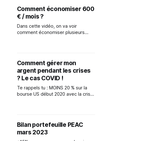
depuis le début de l'année !
Comment économiser 600
€ / mois ?
Dans cette vidéo, on va voir
comment économiser plusieurs
centaines d'euro... même si on est
au SMIC.
Comment gérer mon
argent pendant les crises
? Le cas COVID !
Te rappels tu : MOINS 20 % sur la
bourse US début 2020 avec la crise
sanitaire ! Je te partage dans cette
vidéo la performance en 2020 de la
stratégie que j'utilise pour préparer
ma retraite.
Bilan portefeuille PEAC
mars 2023