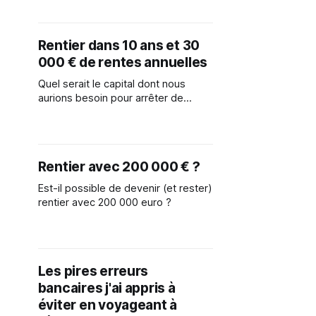
ses 500 000 euros ? Dans cette
vidéo, tu sauras s'il est possible de
devenir rentier avec 500 000 euros,
Rentier dans 10 ans et 30
et comment j'investis pour devenir
000 € de rentes annuelles
rentier.
Quel serait le capital dont nous
aurions besoin pour arrêter de
travailler dans 10 ans avec l’objectif
de s’assurer une rente annuelle de
30 000 euros.
Rentier avec 200 000 € ?
Est-il possible de devenir (et rester)
rentier avec 200 000 euro ?
Les pires erreurs
bancaires j'ai appris à
éviter en voyageant à