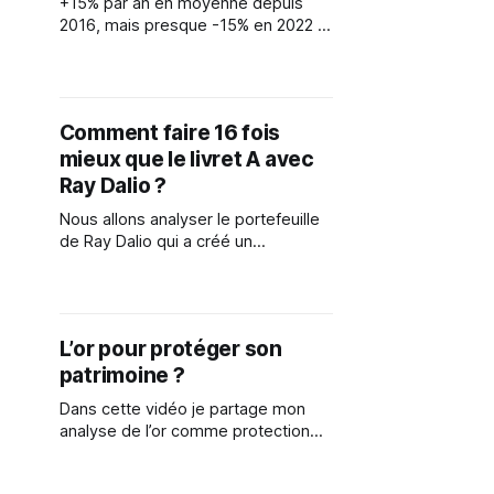
+15% par an en moyenne depuis
2016, mais presque -15% en 2022 !
Alors STOP ou ENCORE avec ma
stratégie moyen / long terme ?
Dans cette vidéo, je t'explique quels
critères j'utilise pour analyser une
Comment faire 16 fois
stratégie, et prendre la décision de
mieux que le livret A avec
l'appliquer ou pas. Et toi
Ray Dalio ?
Nous allons analyser le portefeuille
de Ray Dalio qui a créé un
portefeuille long terme : - beaucoup
plus performant que l'inflation -
simple à mettre en place - qui ne
nécessite que quelques minutes par
L’or pour protéger son
an pour le gérer
patrimoine ?
Dans cette vidéo je partage mon
analyse de l’or comme protection
« ultime » contre l’érosion monétaire
et contre les crises.