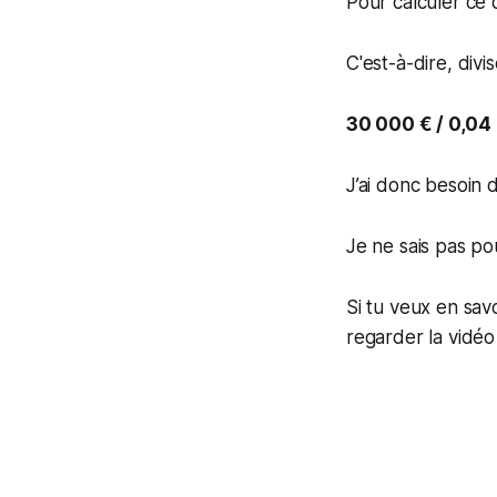
Pour calculer ce c
C'est-à-dire, div
30 000 € / 0,04
J’ai donc besoin 
Je ne sais pas pour
Si tu veux en sav
regarder la vidéo 