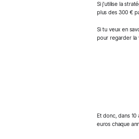
Si j'utilise la st
plus des 300 € pa
Si tu veux en savo
pour regarder la v
Et donc, dans 10 
euros chaque ann