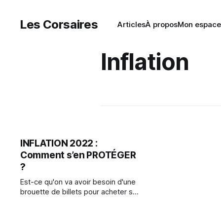
Les Corsaires
Articles
À propos
Mon espac
Inflation
INFLATION 2022 :
Comment s’en PROTÉGER
?
Est-ce qu'on va avoir besoin d'une
brouette de billets pour acheter son
pain en 2022 ? L’inflation aux USA a
été de 6,8 % en 2021, certains